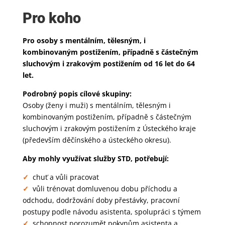
Pro koho
Pro osoby s mentálním, tělesným, i
kombinovaným postižením, případně s částečným
sluchovým i zrakovým postižením od 16 let do 64
let.
Podrobný popis cílové skupiny:
Osoby (ženy i muži) s mentálním, tělesným i
kombinovaným postižením, případně s částečným
sluchovým i zrakovým postižením z Ústeckého kraje
(především děčínského a ústeckého okresu).
Aby mohly využívat služby STD, potřebují:
✓
chuť a vůli pracovat
✓
vůli trénovat domluvenou dobu příchodu a
odchodu, dodržování doby přestávky, pracovní
postupy podle návodu asistenta, spolupráci s týmem
✓
schopnost porozumět pokynům asistenta a